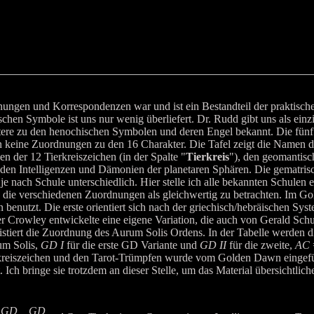
ngen und Korrespondenzen war und ist ein Bestandteil der praktisch
hen Symbole ist uns nur wenig überliefert. Dr. Rudd gibt uns als ein
ere zu den henochischen Symbolen und deren Engel bekannt. Die fünf
n keine Zuordnungen zu den 16 Charakter. Die Tafel zeigt die Namen d
 der 12 Tierkreiszeichen (in der Spalte "
Tierkreis
"), den geomantisc
 den Intelligenzen und Dämonien der planetaren Sphären. Die gematri
e nach Schule unterschiedlich. Hier stelle ich alle bekannten Schulen 
t, die verschiedenen Zuordnungen als gleichwertig zu betrachten. Im
enutzt. Die erste orientiert sich nach der griechisch/hebräischen Sys
er Crowley entwickelte eine eigene Variation, die auch von Gerald S
xistiert die Zuordnung des Aurum Solis Ordens. In der Tabelle werden 
m Solis,
GD I
für die erste GD Variante und
GD II
für die zweite,
AC
reiszeichen und den Tarot-Trümpfen wurde vom Golden Dawn eingefüh
. Ich bringe sie trotzdem an dieser Stelle, um das Material übersichtliche
GD
GD