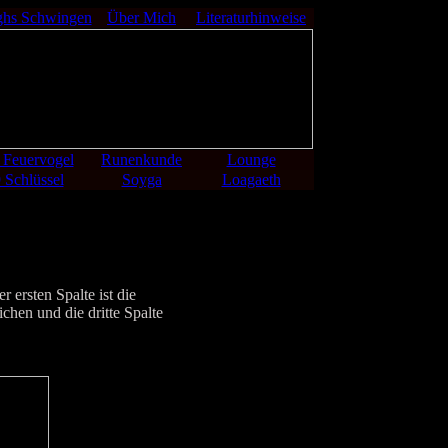
ghs Schwingen
Über Mich
Literaturhinweise
 Feuervogel
Runenkunde
Lounge
 Schlüssel
Soyga
Loagaeth
 ersten Spalte ist die
ichen und die dritte Spalte