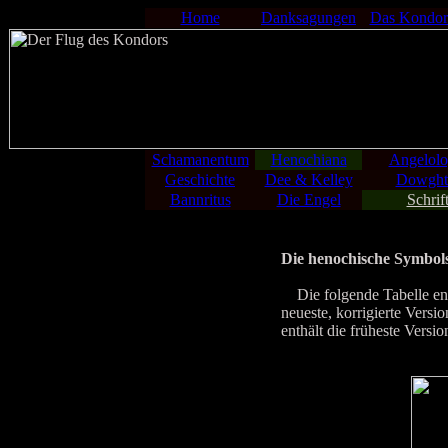
Home
Danksagungen
Das Kondor
Schamanentum
Henochiana
Angelolo
Geschichte
Dee & Kelley
Dowght
Bannritus
Die Engel
Schrif
Die henochische Symbols
Die folgende Tabelle enthä
neueste, korrigierte Versio
enthält die früheste Versi