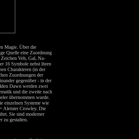
en Magie. Über die
zige Quelle eine Zuordnung
 Zeichen Veh, Gal, Na-
er 16 Symbole nebst ihren
hen Charakteren (in der
schen Zuordnungen der
einander gegenüber - in der
 Golden Dawn werden zwei
tematik und die zweite nach
chueler übernommen wurde.
die einzelnen Systeme wie
= Aleister Crowley. Die
rt. Sie sind moderner
r zu gestalten.