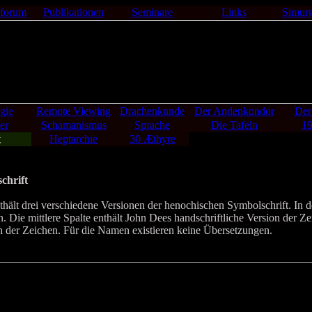
forum
Publikationen
Seminare
Links
Simur
gie
Remote Viewing
Drachenkunde
Der Andenkondor
Der
er
Schamanismus
Sprache
Die Tafeln
19
t
Heptarchie
30 Æthyre
chrift
lt drei verschiedene Versionen der henochischen Symbolschrift. In der
n. Die mittlere Spalte enthält John Dees handschriftliche Version der Ze
on der Zeichen. Für die Namen existieren keine Übersetzungen.