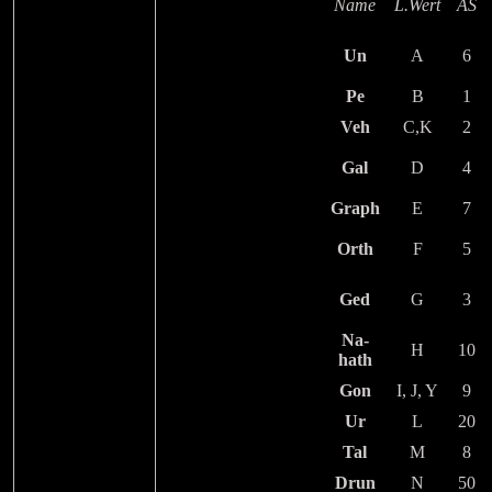
Name
L.Wert
AS
Un
A
6
Pe
B
1
Veh
C,K
2
Gal
D
4
Graph
E
7
Orth
F
5
Ged
G
3
Na-
H
10
hath
Gon
I, J, Y
9
Ur
L
20
Tal
M
8
Drun
N
50