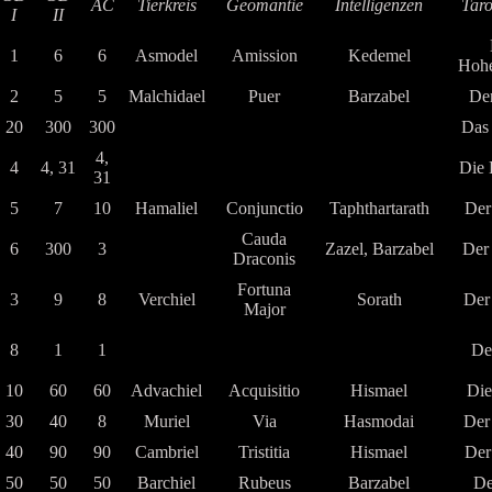
AC
Tierkreis
Geomantie
Intelligenzen
Taro
I
II
1
6
6
Asmodel
Amission
Kedemel
Hohe
2
5
5
Malchidael
Puer
Barzabel
Der
20
300
300
Das 
4,
4
4, 31
Die 
31
5
7
10
Hamaliel
Conjunctio
Taphthartarath
Der
Cauda
6
300
3
Zazel, Barzabel
Der
Draconis
Fortuna
3
9
8
Verchiel
Sorath
Der
Major
8
1
1
De
10
60
60
Advachiel
Acquisitio
Hismael
Die
30
40
8
Muriel
Via
Hasmodai
Der
40
90
90
Cambriel
Tristitia
Hismael
Der
50
50
50
Barchiel
Rubeus
Barzabel
De