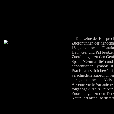
Die Lehre der Entsprechu
Zuordnungen der henochisc
16 geomantischen Charakt
Hath, Ger und Pal besitze
Zuordnungen zu den Genien
Spalte "
Geomantie
") und
henochischen Symbole ist j
Praxis hat es sich bewähr
verschiedene Zuordnungen b
der geomantischen. Aleist
Als eine vierte Variante e
folgt abgekürzt:
AS
= Auru
Zuordnungen zu den Tierk
Natur und nicht überliefert