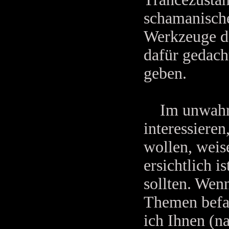
schamanische
Werkzeuge de
dafür gedach
geben.
Im unwahrsch
interessiere
wollen, weis
ersichtlich i
sollten. Wenn
Themen befas
ich Ihnen (n