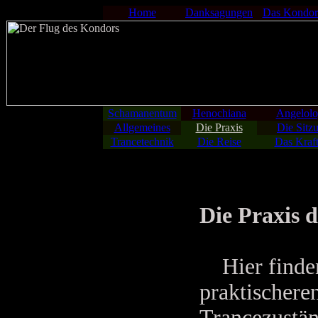
Home
Danksagungen
Das Kondor
Schamanentum
Henochiana
Angelolo
Allgemeines
Die Praxis
Die Sitz
Trancetechnik
Die Reise
Das Kraft
Die Praxis
Hier finden 
praktischere
Trancezustän