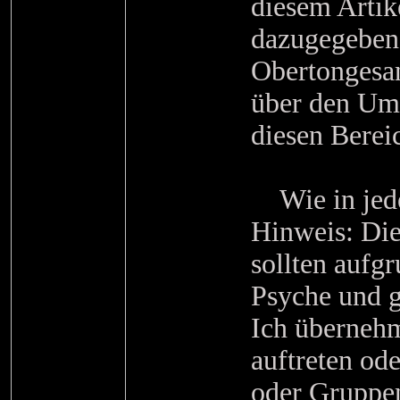
diesem Artik
dazugegeben, 
Obertongesan
über den Umg
diesen Berei
Wie in jedem
Hinweis: Die
sollten aufg
Psyche und g
Ich überne
auftreten od
oder Gruppen