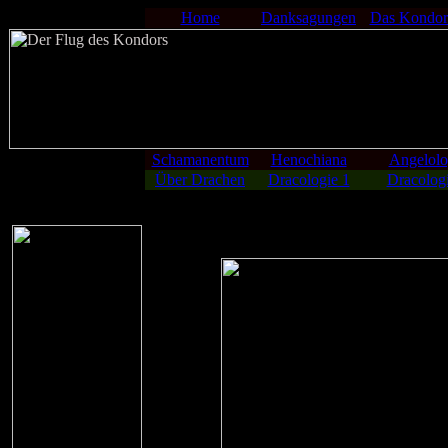
Home
Danksagungen
Das Kondor
Schamanentum
Henochiana
Angelolo
Über Drachen
Dracologie 1
Dracologi