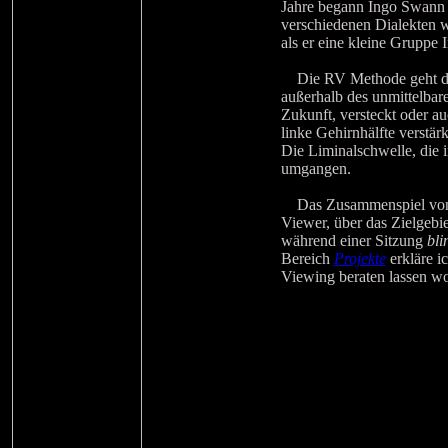
Jahre begann Ingo Swann 
verschiedenen Dialekten 
als er eine kleine Gruppe I
Die RV Methode geht davo
außerhalb des unmittelbare
Zukunft, versteckt oder au
linke Gehirnhälfte verstär
Die Liminalschwelle, die 
umgangen.
Das Zusammenspiel von In
Viewer, über das Zielgebi
während einer Sitzung
bli
Bereich
Projekte
erkläre i
Viewing beraten lassen wo