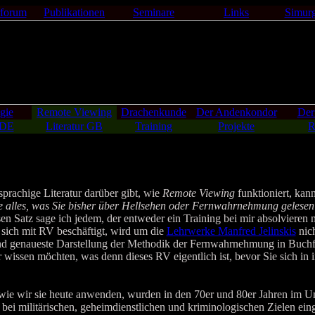
forum
Publikationen
Seminare
Links
Simur
gie
Remote Viewing
Drachenkunde
Der Andenkondor
Der
 DE
Literatur GB
Training
Projekte
R
rachige Literatur darüber gibt, wie
Remote Viewing
funktioniert, kann
e alles, was Sie bisher über Hellsehen oder Fernwahrnehmung gelesen
en Satz sage ich jedem, der entweder ein Training bei mir absolvieren 
 sich mit RV beschäftigt, wird um die
Lehrwerke Manfred Jelinskis
nic
und genaueste Darstellung der Methodik der Fernwahrnehmung in Buch
r wissen möchten, was denn dieses RV eigentlich ist, bevor Sie sich in
 wir sie heute anwenden, wurden in den 70er und 80er Jahren im Um
bei militärischen, geheimdienstlichen und kriminologischen Zielen ein