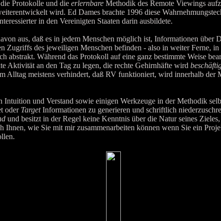
die Protokolle und die
erlernbare
Methodik des Remote Viewings aufzub
weiterentwickelt wird. Ed Dames brachte 1996 diese Wahrnehmungstec
nteressierter in den Vereinigten Staaten darin ausbildete.
n aus, daß es in jedem Menschen möglich ist, Informationen über Din
n Zugriffs des jeweiligen Menschen befinden - also in weiter Ferne, in
ch abstrakt. Während das Protokoll auf eine ganz bestimmte Weise bearb
kte Aktivität an den Tag zu legen, die rechte Gehirnhäfte wird
beschäftig
im Alltag meistens verhindert, daß RV funktioniert, wird innerhalb der
tuition und Verstand sowie einigen Werkzeuge in der Methodik selb
et oder
Target
Informationen zu generieren und schriftlich niederzuschre
nd
und besitzt in der Regel keine Kenntnis über die Natur seines Zieles, 
ch Ihnen, wie Sie mit mir zusammenarbeiten können wenn Sie ein Proj
llen.