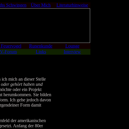
ghs Schwingen
Über Mich
Literaturhinweise
 Feuervogel
Runenkunde
Lounge
V-Forum
Links
Interview
 ich mich an dieser Stelle
 oder gehört haben und
möchte oder ein Projekt
ht herumkommen. Sie bilden
form. Ich gehe jedoch davon
 irgendeiner Form damit
feld der amerikanischen
gesetzt. Anfang der 80er