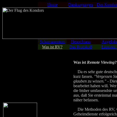
Home
Danksagungen
Das Kondor
Schamanentum
Henochiana
Angelolo
Was ist RV?
Das Protokoll
Literatur
Was ist
Remote Viewing
?
Da es sehr gute deutschsp
kurz fassen.
"Vergessen Si
glauben zu wissen."
- Dies
bearbeitet haben will. Wer
die bisher umfassendste 
aus, daß Sie ersteinmal nu
näher befassen.
Die Methoden des RV, wie
Geheimdienste erfolgreich 